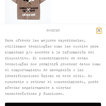
Camiseta alas de la liberté
COOKIES
29,00
€
Para ofrecer las mejores experiencias,
utilizamos tecnologías como las cookies para
almacenar y/o acceder a la información del
dispositivo. El consentimiento de estas
tecnologías nos permitirá procesar datos como
el comportamiento de navegación o las
Política de privacidad
identificaciones únicas en este sitio. No
Política de devoluciones
consentir o retirar el consentimiento, puede
Política de envíos
afectar negativamente a ciertas
características y funciones.
Términos y condiciones
Aviso legal
Política de cookies