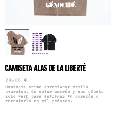
Camiseta alas de la liberté
Talla
29,00
€
S
M
L
XL
2XL
3XL
4XL
Camiseta anime streetwear estilo
oversize, de color marrón y con efecto
5XL
acid wash para entregar tu corazón o
reventarlo en mil pedazos.