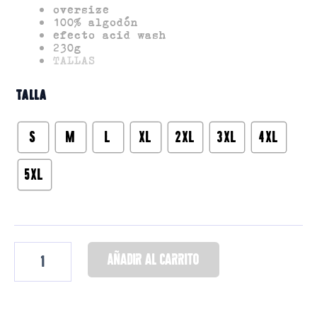
Añadir al carrito
oversize
100% algodón
efecto acid wash
230g
TALLAS