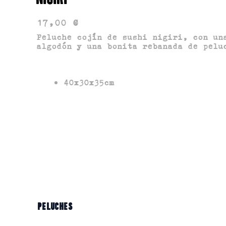
PELUCHES
17,00
€
Peluche cojín de sushi nigiri, con un
ATÚN
SALMÓN
TORTILLA
algodón y una bonita rebanada de pelu
40x30x35cm
Añadir al carrito