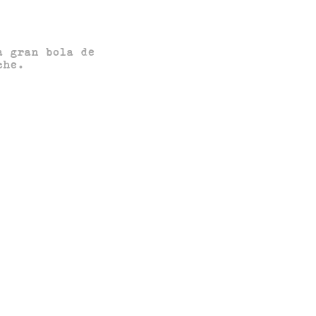
a gran bola de
che.