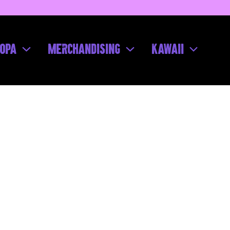
Ir
al
contenido
opa
Merchandising
Kawaii
Nigiri
cantidad