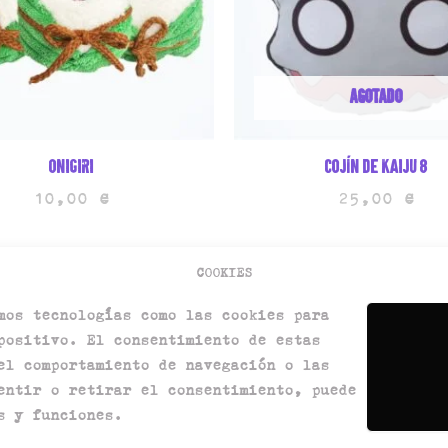
AGOTADO
Onigiri
Cojín de kaiju 8
10,00
€
25,00
€
COOKIES
mos tecnologías como las cookies para
positivo. El consentimiento de estas
el comportamiento de navegación o las
entir o retirar el consentimiento, puede
Términos y condiciones
s y funciones.
Aviso legal
Política de cookies