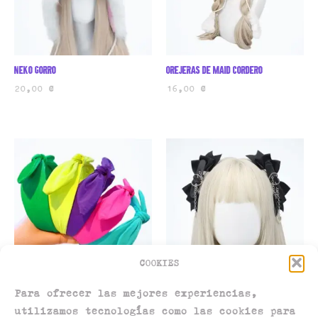
Neko gorro
Orejeras de maid cordero
20,00
€
16,00
€
COOKIES
Diadema
Lacitos goth loli
Para ofrecer las mejores experiencias,
5,00
€
12,00
€
utilizamos tecnologías como las cookies para