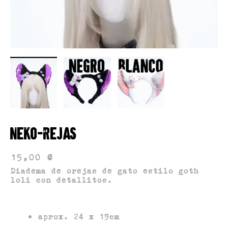
COLORES
BLANCO
NEGRO
Neko-rejas
15,00
€
Diadema de orejas de gato estilo goth
Añadir al carrito
loli con detallitos.
aprox. 24 x 19cm