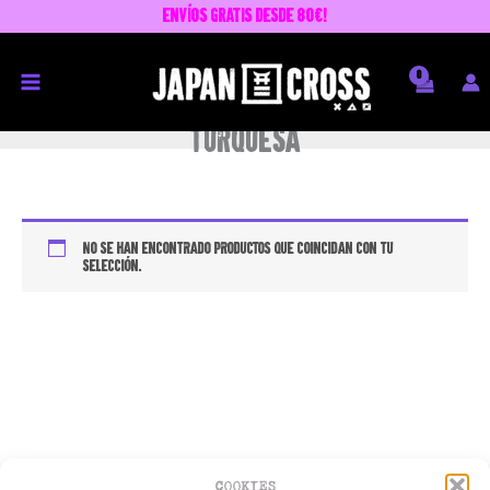
Ir
envíos GRATIS desde 80€!
al
contenido
turquesa
No se han encontrado productos que coincidan con tu
selección.
COOKIES