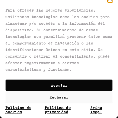
Para ofrecer las mejores experiencias,
utilizamos tecnologías como las cookies para
almacenar y/o acceder a la información del
dispositivo. El consentimiento de estas
tecnologías nos permitirá procesar datos como
el comportamiento de navegación o las
Política de privacidad
identificaciones únicas en este sitio. No
Política de devoluciones
consentir o retirar el consentimiento, puede
Política de envíos
afectar negativamente a ciertas
características y funciones.
Términos y condiciones
Aviso legal
Política de cookies
Aceptar
Contactanos
Rechazar
Política de
Política de
Aviso
cookies
privacidad
legal