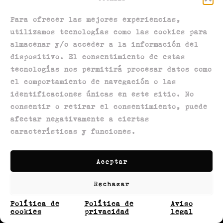
Para ofrecer las mejores experiencias,
utilizamos tecnologías como las cookies para
almacenar y/o acceder a la información del
dispositivo. El consentimiento de estas
tecnologías nos permitirá procesar datos como
el comportamiento de navegación o las
Política de privacidad
identificaciones únicas en este sitio. No
Política de devoluciones
consentir o retirar el consentimiento, puede
Política de envíos
afectar negativamente a ciertas
características y funciones.
Términos y condiciones
Aviso legal
Política de cookies
Aceptar
Contactanos
Rechazar
Política de
Política de
Aviso
cookies
privacidad
legal