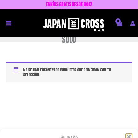
Ir
envíos GRATIS desde 80€!
al
contenido
solo
No se han encontrado productos que coincidan con tu
selección.
COOKIES