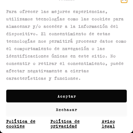
Para ofrecer las mejores experiencias,
utilizamos tecnologías como las cookies para
almacenar y/o acceder a la información del
dispositivo. El consentimiento de estas
tecnologías nos permitirá procesar datos como
el comportamiento de navegación o las
Política de privacidad
identificaciones únicas en este sitio. No
Política de devoluciones
consentir o retirar el consentimiento, puede
Política de envíos
afectar negativamente a ciertas
características y funciones.
Términos y condiciones
Aviso legal
Política de cookies
Aceptar
Contactanos
Rechazar
Política de
Política de
Aviso
cookies
privacidad
legal