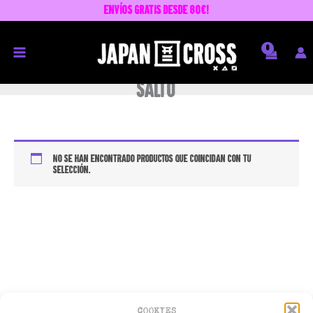
Ir
envíos GRATIS desde 80€!
al
contenido
salto
No se han encontrado productos que coincidan con tu
selección.
COOKIES