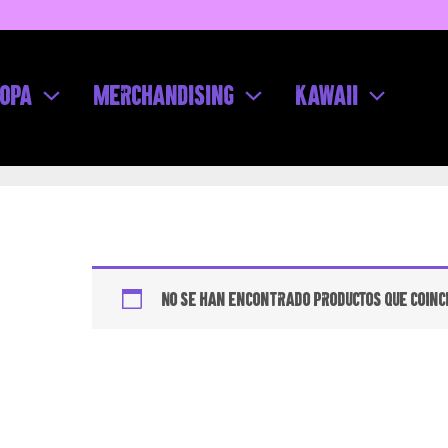
Ir
al
contenido
opa
Merchandising
Kawaii
No se han encontrado productos que coinci