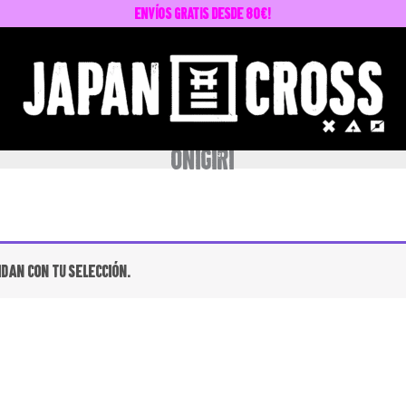
envíos GRATIS desde 80€!
onigiri
dan con tu selección.