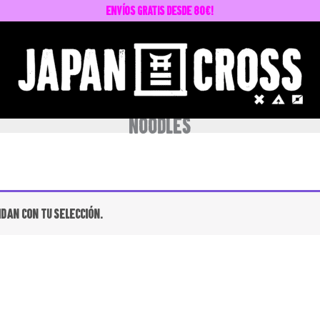
envíos GRATIS desde 80€!
noodles
dan con tu selección.