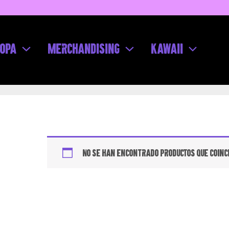
Ir
al
contenido
opa
Merchandising
Kawaii
No se han encontrado productos que coinci