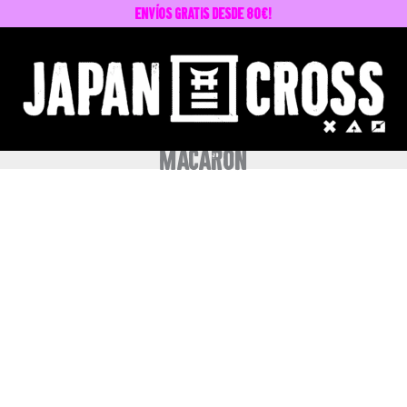
envíos GRATIS desde 80€!
macaron