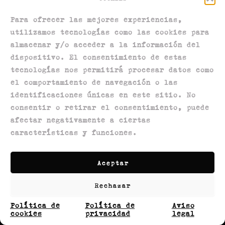
Para ofrecer las mejores experiencias,
utilizamos tecnologías como las cookies para
almacenar y/o acceder a la información del
dispositivo. El consentimiento de estas
tecnologías nos permitirá procesar datos como
el comportamiento de navegación o las
Política de privacidad
identificaciones únicas en este sitio. No
Política de devoluciones
consentir o retirar el consentimiento, puede
Política de envíos
afectar negativamente a ciertas
características y funciones.
Términos y condiciones
Aviso legal
Política de cookies
Aceptar
Contactanos
Rechazar
Política de
Política de
Aviso
cookies
privacidad
legal