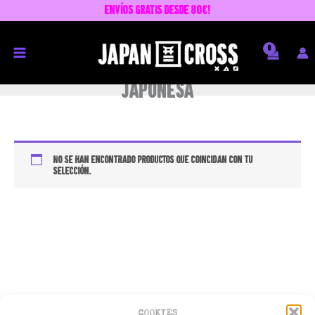
Ir
envíos GRATIS desde 80€!
al
contenido
japonesa
No se han encontrado productos que coincidan con tu
selección.
COOKIES