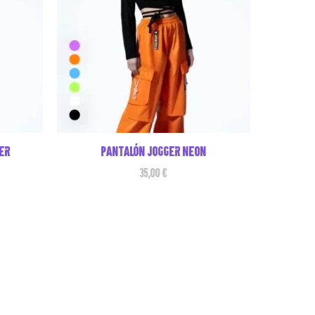
er
Pantalón jogger neon
35,00
€