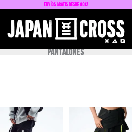
envíos GRATIS desde 80€!
Pantalones