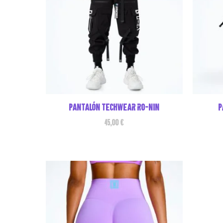
Pantalón techwear ro-nin
P
45,00
€