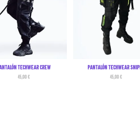
antalón techwear crew
Pantalón techwear snip
45,00
€
45,00
€